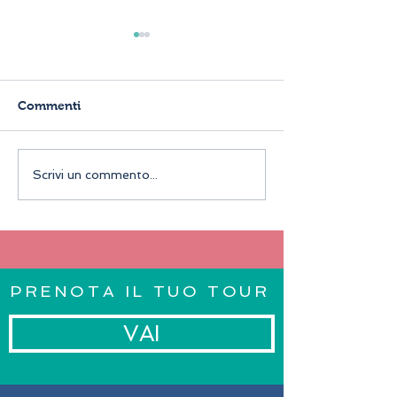
Commenti
Jago Museum, l'arte
La fonata della 
Scrivi un commento...
contemporanea nel
fontana più na
Rione sanità di Napoli
che c'è
PRENOTA IL TUO TOUR
VAI