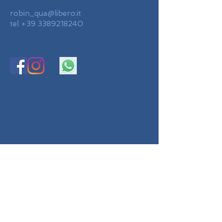
robin_qua@libero.it
tel
+39 3389218240